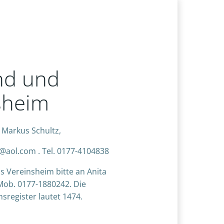
nd und
sheim
t Markus Schultz,
v@aol.com . Tel. 0177-4104838
 Vereinsheim bitte an Anita
Mob. 0177-1880242. Die
register lautet 1474.