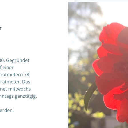
n
30. Gegründet
f einer
dratmetern 78
dratmeter. Das
fnet mittwochs
nntags ganztägig.
werden.